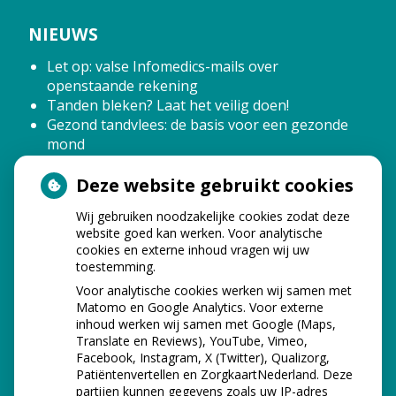
NIEUWS
Let op: valse Infomedics-mails over
openstaande rekening
Tanden bleken? Laat het veilig doen!
Gezond tandvlees: de basis voor een gezonde
mond
Naar de tandarts in het buitenland? Wees op je
hoede!
Deze website gebruikt cookies
(Mond)zorgkosten gemaakt in 2025? Check of
Wij gebruiken noodzakelijke cookies zodat deze
die aftrekbaar zijn
website goed kan werken. Voor analytische
cookies en externe inhoud vragen wij uw
toestemming.
Voor analytische cookies werken wij samen met
Matomo en Google Analytics. Voor externe
inhoud werken wij samen met Google (Maps,
Translate en Reviews), YouTube, Vimeo,
Facebook, Instagram, X (Twitter), Qualizorg,
Patiëntenvertellen en ZorgkaartNederland. Deze
partijen kunnen gegevens zoals uw IP-adres